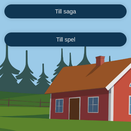
Till saga
Till spel